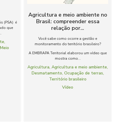
Agricultura e meio ambiente no
Brasil: compreender essa
is (PSA) é
relação por...
ado que
.
Você sabe como ocorre a gestão e
nte
,
monitoramento do território brasileiro?
,
Meio
A EMBRAPA Territorial elaborou um vídeo que
mostra como...
Agricultura
,
Agricultura e meio ambiente
,
Desmatamento
,
Ocupação de terras
,
Território brasileiro
Vídeo