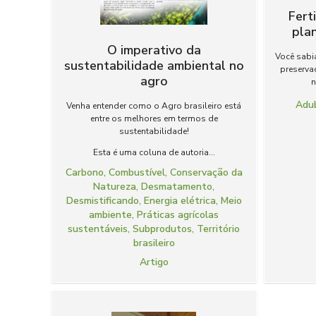
Fert
plan
O imperativo da
Você sabia
sustentabilidade ambiental no
preserva
agro
n
Adu
Venha entender como o Agro brasileiro está
entre os melhores em termos de
sustentabilidade!
Esta é uma coluna de autoria...
Carbono
,
Combustível
,
Conservação da
Natureza
,
Desmatamento
,
Desmistificando
,
Energia elétrica
,
Meio
ambiente
,
Práticas agrícolas
sustentáveis
,
Subprodutos
,
Território
brasileiro
Artigo