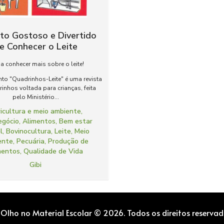
ito Gostoso e Divertido
e Conhecer o Leite
a conhecer mais sobre o leite!
o "Quadrinhos-Leite" é uma revista
inhos voltada para crianças, feita
pelo Ministério...
icultura e meio ambiente
,
egócio
,
Alimentos
,
Bem estar
l
,
Bovinocultura
,
Leite
,
Meio
ente
,
Pecuária
,
Produção de
mentos
,
Qualidade de Vida
Gibi
 Olho no Material Escolar © 2026. Todos os direitos reservad