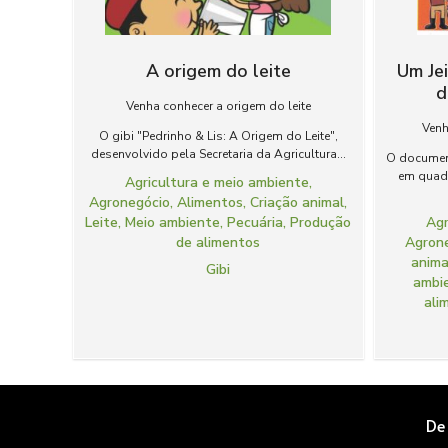
A origem do leite
Um Je
d
Venha conhecer a origem do leite
Venh
O gibi "Pedrinho & Lis: A Origem do Leite",
desenvolvido pela Secretaria da Agricultura...
O document
em quadr
Agricultura e meio ambiente
,
Agronegócio
,
Alimentos
,
Criação animal
,
Leite
,
Meio ambiente
,
Pecuária
,
Produção
Agr
de alimentos
Agron
anima
Gibi
ambi
ali
De