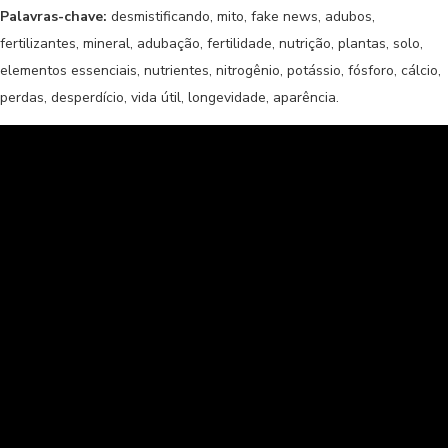
Palavras-chave:
desmistificando, mito, fake news, adubos,
fertilizantes, mineral, adubação, fertilidade, nutrição, plantas, solo,
elementos essenciais, nutrientes, nitrogênio, potássio, fósforo, cálcio,
perdas, desperdício, vida útil, longevidade, aparência.