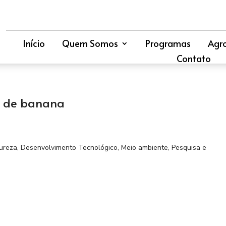
Início
Quem Somos
Programas
Agr
Contato
a de banana
ureza
,
Desenvolvimento Tecnológico
,
Meio ambiente
,
Pesquisa e