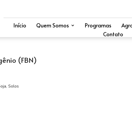
Início
Quem Somos
Programas
Agr
Contato
gênio (FBN)
oja
,
Solos