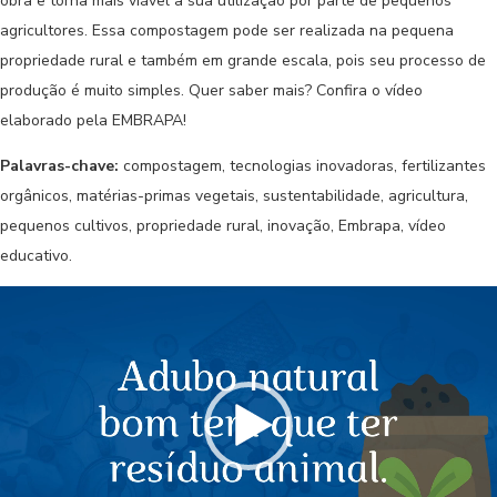
obra e torna mais viável a sua utilização por parte de pequenos
agricultores. Essa compostagem pode ser realizada na pequena
propriedade rural e também em grande escala, pois seu processo de
produção é muito simples. Quer saber mais? Confira o vídeo
elaborado pela EMBRAPA!
Palavras-chave:
compostagem, tecnologias inovadoras, fertilizantes
orgânicos, matérias-primas vegetais, sustentabilidade, agricultura,
pequenos cultivos, propriedade rural, inovação, Embrapa, vídeo
educativo.
Tocador
de
vídeo