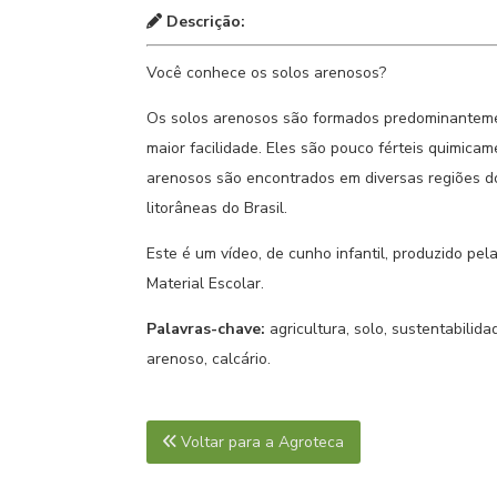
Descrição:
Você conhece os solos arenosos?
Os solos arenosos são formados predominanteme
maior facilidade. Eles são pouco férteis quimicam
arenosos são encontrados em diversas regiões do
litorâneas do Brasil.
Este é um vídeo, de cunho infantil, produzido pe
Material Escolar.
Palavras-chave:
agricultura, solo, sustentabilid
arenoso, calcário.
Voltar para a Agroteca